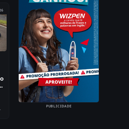
26
ro
em
ra
PUBLICIDADE