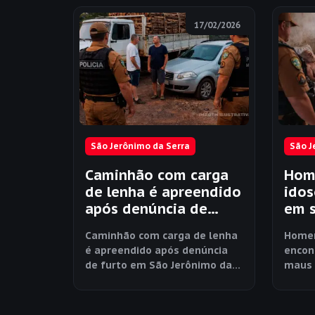
17/02/2026
São Jerônimo da Serra
São J
Caminhão com carga
Hom
de lenha é apreendido
idos
após denúncia de
em 
furto em São
trat
Caminhão com carga de lenha
Homem
Jerônimo da Serra
Jerô
é apreendido após denúncia
encon
de furto em São Jerônimo da
maus 
Serra
da Se