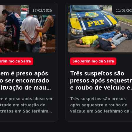
17/02/2026
11/02/20
erônimo da Serra
São Jerônimo da Serra
em é preso após
Três suspeitos são
o ser encontrado
presos após sequest
situação de maus
e roubo de veículo 
os em São
São Jerônimo da Ser
 é preso após idoso ser
Três suspeitos são presos
nimo da Serra
trado em situação de
após sequestro e roubo de
tratos em São Jerônimo
veículo em São Jerônimo da
rra
Serra