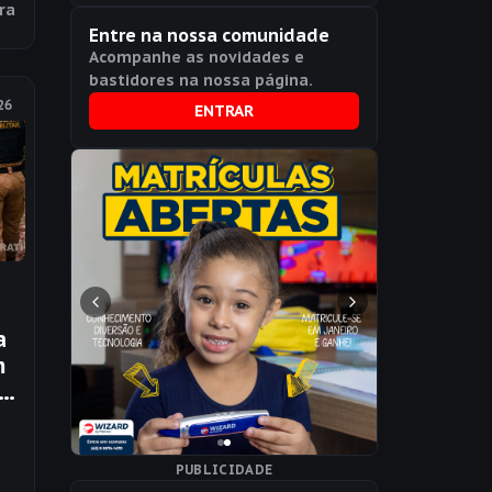
ra
Procópio
Entre na nossa comunidade
Acompanhe as novidades e
bastidores na nossa página.
26
ENTRAR
a
m
a
o
PUBLICIDADE