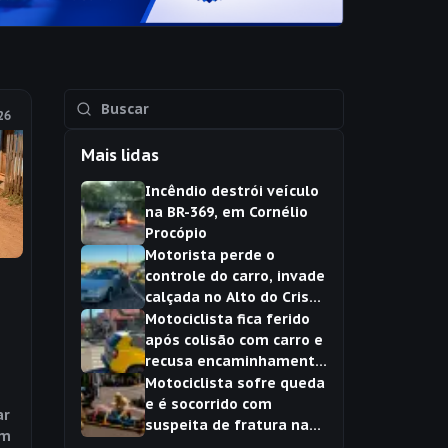
26
Mais lidas
Incêndio destrói veículo
na BR-369, em Cornélio
Procópio
Motorista perde o
controle do carro, invade
calçada no Alto do Cristo
e é socorrida em
Motociclista fica ferido
Cornélio Procópio
após colisão com carro e
recusa encaminhamento
ao hospital em Cornélio
Motociclista sofre queda
Procópio
e é socorrido com
ar
ra
suspeita de fratura na
om
clavícula em Cornélio