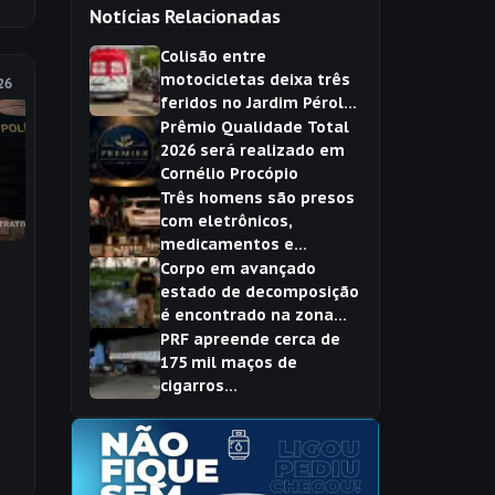
Notícias Relacionadas
Colisão entre
motocicletas deixa três
26
feridos no Jardim Pérola,
em Cornélio Procópio
Prêmio Qualidade Total
2026 será realizado em
Cornélio Procópio
Três homens são presos
com eletrônicos,
medicamentos e
anabolizantes sem nota
Corpo em avançado
fiscal durante operação
estado de decomposição
em Sertaneja
é encontrado na zona
rural de Bandeirantes
PRF apreende cerca de
175 mil maços de
cigarros
o
contrabandeados em
m
Ventania