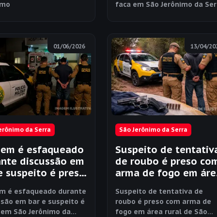
imo
faca em São Jerônimo da Ser
01/06/2026
13/04/20
erônimo da Serra
São Jerônimo da Serra
em é esfaqueado
Suspeito de tentativ
nte discussão em
de roubo é preso co
e suspeito é preso
arma de fogo em áre
ão Jerônimo da
rural de São Jerônim
 é esfaqueado durante
Suspeito de tentativa de
a
da Serra
ssão em bar e suspeito é
roubo é preso com arma de
 em São Jerônimo da
fogo em área rural de São