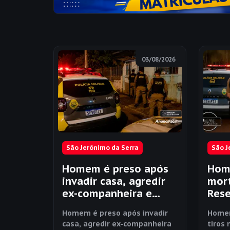
03/08/2026
São Jerônimo da Serra
São J
Homem é preso após
Hom
invadir casa, agredir
mort
ex-companheira e
Rese
descumprir medida
Jer
Homem é preso após invadir
Homem
protetiva em São
casa, agredir ex-companheira
tiros