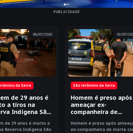
PUBLICIDADE
06/07/2026
02/07/20
erônimo da Serra
São Jerônimo da Serra
em de 29 anos é
Homem é preso após
o a tiros na
ameaçar ex-
rva Indígena São
companheira de
ônimo
morte com faca em
 de 29 anos é morto a
Homem é preso após ameaç
São Jerônimo da Ser
 na Reserva Indígena São
ex-companheira de morte c