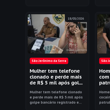
Jerônimo da Serra
Serra
18/03/2026
São Jerônimo da Serra
São J
Mulher tem telefone
Hom
clonado e perde mais
com 
de R$ 5 mil após golpe
pat
bancário registrado
São 
Mulher tem telefone clonado
Homem
em São Jerônimo da
e perde mais de R$ 5 mil após
cocaí
Serra
golpe bancário registrado em
patru
São Jerônimo da Serra
Jerôn