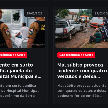
18/02/2026
17/02/20
erônimo da Serra
São Jerônimo da Serra
ente em surto
Mal súbito provoca
fica janela do
acidente com quatro
ital Municipal em
veículos e deixa
Jerônimo da Serra
pedestre ferido em
nte em surto danifica
Mal súbito provoca acidente
São Jerônimo da Ser
 do Hospital Municipal
com quatro veículos e deixa
o Jerônimo da Serra
pedestre ferido em São
Jerônimo da Serra