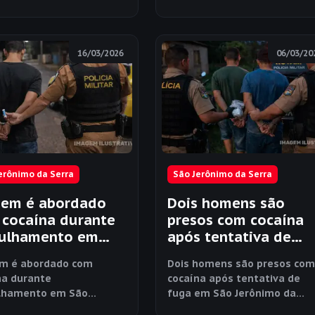
Jerônimo da Serra
16/03/2026
06/03/20
erônimo da Serra
São Jerônimo da Serra
em é abordado
Dois homens são
cocaína durante
presos com cocaína
rulhamento em
após tentativa de
Jerônimo da Serra
fuga em São Jerônim
 é abordado com
Dois homens são presos co
da Serra
na durante
cocaína após tentativa de
lhamento em São
fuga em São Jerônimo da
imo da Serra
Serra