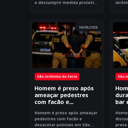
Jerônimo da Serra
e descumprir medida protetiva
Jerôn
em São Jerônimo da Serra
30/06/2026
São Jerônimo da Serra
São J
Homem é preso após
Hom
ameaçar pedestres
dura
com facão e
bar 
desacatar policiais em
em S
Homem é preso após ameaçar
Homem
São Jerônimo da Serra
Serr
pedestres com facão e
discu
desacatar policiais em São
preso