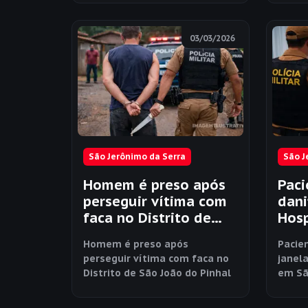
03/03/2026
São Jerônimo da Serra
São J
Homem é preso após
Paci
perseguir vítima com
dani
faca no Distrito de
Hosp
São João do Pinhal
São 
Homem é preso após
Pacie
perseguir vítima com faca no
janela
Distrito de São João do Pinhal
em Sã