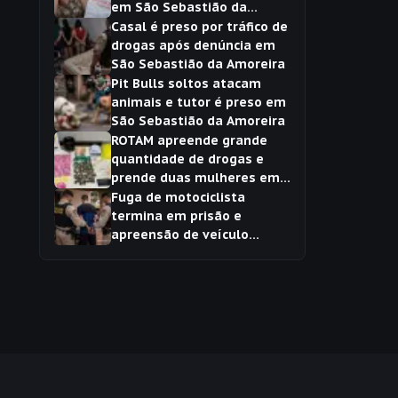
em São Sebastião da
Amoreira
Casal é preso por tráfico de
drogas após denúncia em
São Sebastião da Amoreira
Pit Bulls soltos atacam
animais e tutor é preso em
São Sebastião da Amoreira
ROTAM apreende grande
quantidade de drogas e
prende duas mulheres em
São Sebastião da Amoreira
Fuga de motociclista
termina em prisão e
apreensão de veículo
adulterado em São
Sebastião da Amoreira