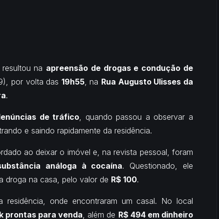
resultou na
apreensão de drogas e condução de
9), por volta das
19h55
, na
Rua Augusto Ulisses da
ra
.
enúncias de tráfico
, quando passou a observar a
trando e saindo rapidamente da residência.
ado ao deixar o imóvel e, na revista pessoal, foram
substância análoga à cocaína
. Questionado, ele
a droga na casa, pelo valor de
R$ 100
.
na residência, onde encontraram um casal. No local
k prontas para venda
, além de
R$ 494 em dinheiro