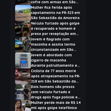
cofre com armas em São
Sebastião da Amoreira
Mulher fica ferida após
capotamento na PR-525 em
São Sebastião da Amoreira
Veículo furtado após golpe
é recuperado e homem é
preso por receptação em
São Sebastião da Amoreira
Jovem é flagrado com
maconha e assina termo
circunstanciado em São
Sebastião da Amoreira
Jovem é abordado com
cigarro de maconha
durante patrulhamento em
São Sebastião da Amoreira
Ciclista de 77 anos morre
após atropelamento na PR-
218 em São Sebastião da
Amoreira
Dois homens são presos
com veículo furtado e
droga após fuga policial em
São Sebastião da Amoreira
Mulher perde mais de R$ 14
mil após golpe telefônico