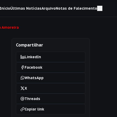
Início
Últimas Notícias
Arquivo
Notas de Falecimento
a Amoreira
Compartilhar
LinkedIn
Facebook
WhatsApp
X
Threads
Copiar link