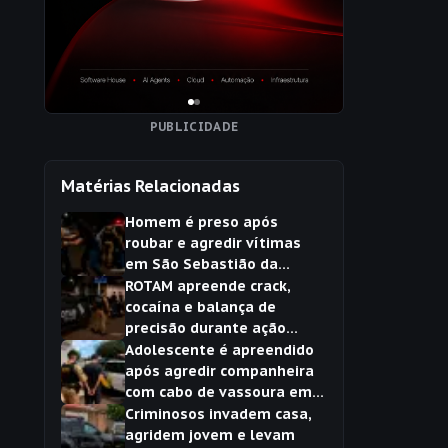
PUBLICIDADE
Matérias Relacionadas
Homem é preso após
roubar e agredir vítimas
em São Sebastião da
Amoreira
ROTAM apreende crack,
cocaína e balança de
precisão durante ação
contra o tráfico em São
Adolescente é apreendido
Sebastião da Amoreira
após agredir companheira
com cabo de vassoura em
São Sebastião da Amoreira
Criminosos invadem casa,
agridem jovem e levam