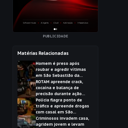
PUBLICIDADE
Matérias Relacionadas
Homem é preso após
roubar e agredir vítimas
em São Sebastião da
Amoreira
ROTAM apreende crack,
cocaína e balança de
precisão durante ação
contra o tráfico em São
Polícia flagra ponto de
Sebastião da Amoreira
tráfico e apreende drogas
com casal em São
Sebastião da Amoreira
Criminosos invadem casa,
agridem jovem e levam