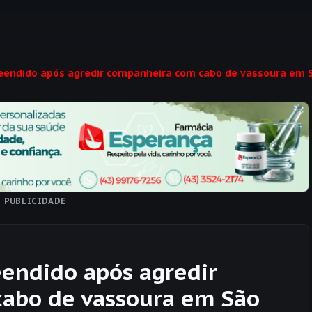
eendido após agredir companheira com cabo de vassoura em 
PUBLICIDADE
eendido após agredir
abo de vassoura em São