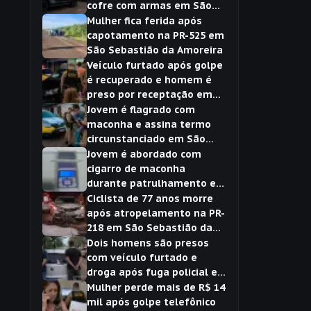
cofre com armas em São
Sebastião da Amoreira
Mulher fica ferida após
capotamento na PR-525 em
São Sebastião da Amoreira
Veículo furtado após golpe
é recuperado e homem é
preso por receptação em
São Sebastião da Amoreira
Jovem é flagrado com
maconha e assina termo
circunstanciado em São
Sebastião da Amoreira
Jovem é abordado com
cigarro de maconha
durante patrulhamento em
São Sebastião da Amoreira
Ciclista de 77 anos morre
após atropelamento na PR-
218 em São Sebastião da
Amoreira
Dois homens são presos
com veículo furtado e
droga após fuga policial em
São Sebastião da Amoreira
Mulher perde mais de R$ 14
mil após golpe telefônico