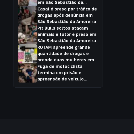
em São Sebastião da
Amoreira
Casal é preso por tráfico de
drogas após denúncia em
São Sebastião da Amoreira
Pit Bulls soltos atacam
animais e tutor é preso em
São Sebastião da Amoreira
ROTAM apreende grande
quantidade de drogas e
prende duas mulheres em
São Sebastião da Amoreira
Fuga de motociclista
termina em prisão e
apreensão de veículo
adulterado em São
Sebastião da Amoreira