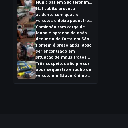
Municipal em São Jerônimo
da Serra
Mal súbito provoca
acidente com quatro
veículos e deixa pedestre
ferido em São Jerônimo da
Caminhão com carga de
Serra
lenha é apreendido após
denúncia de furto em São
Jerônimo da Serra
Homem é preso após idoso
ser encontrado em
situação de maus tratos
em São Jerônimo da Serra
Três suspeitos são presos
após sequestro e roubo de
veículo em São Jerônimo da
Serra