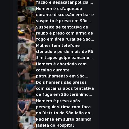
facão e desacatar policiais
em São Jerônimo da Serra
Homem é esfaqueado
durante discussão em bar e
suspeito é preso em São
Jerônimo da Serra
Suspeito de tentativa de
roubo é preso com arma de
fogo em área rural de São
Jerônimo da Serra
Mulher tem telefone
clonado e perde mais de R$
5 mil após golpe bancário
registrado em São
Homem é abordado com
Jerônimo da Serra
cocaína durante
patrulhamento em São
Jerônimo da Serra
Dois homens são presos
com cocaína após tentativa
de fuga em São Jerônimo
da Serra
Homem é preso após
perseguir vítima com faca
no Distrito de São João do
Pinhal
Paciente em surto danifica
janela do Hospital