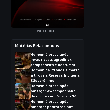
PUBLICIDADE
Matérias Relacionadas
Homem é preso após
invadir casa, agredir ex-
companheira e descumprir
medida protetiva em São
Homem de 29 anos é morto
Jerônimo da Serra
a tiros na Reserva Indígena
São Jerônimo
Homem é preso após
ameaçar ex-companheira
de morte com faca em São
Jerônimo da Serra
Homem é preso após
ameaçar pedestres com