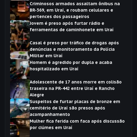
Criminosos armados assaltam ônibus na
BR-369, em Uraí, e roubam celulares e
pertences dos passageiros
Jovem é preso após furtar rádio e
ferramentas de caminhonete em Uraí
Casal é preso por tráfico de drogas após
denúncias e monitoramento da Polícia
Militar em Uraí
Homem é agredido por dupla e acaba
hospitalizado em Uraí
Adolescente de 17 anos morre em colisão
traseira na PR-442 entre Uraí e Rancho
Alegre
Suspeitos de furtar placas de bronze em
cemitério de Uraí são presos após
acompanhamento
Mulher fica ferida com faca após discussão
por ciúmes em Uraí