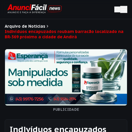
Arquivo de Noticias
Indivíduos encapuzados roubam barracão localizado na
BR-369 próximo a cidade de Andirá
PUBLICIDADE
Indivíduos encapuzados