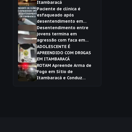
Itambaracá
Paciente de clínica é
esfaqueado após
desentendimento em
Itambaracá
Desentendimento entre
jovens termina em
agressão com faca em
Itambaracá
ADOLESCENTE É
APREENDIDO COM DR0GAS
EM ITAMBARACÁ
ROTAM Apreende Arma de
Fogo em Sítio de
Itambaracá e Conduz
Suspeito à Delegacia