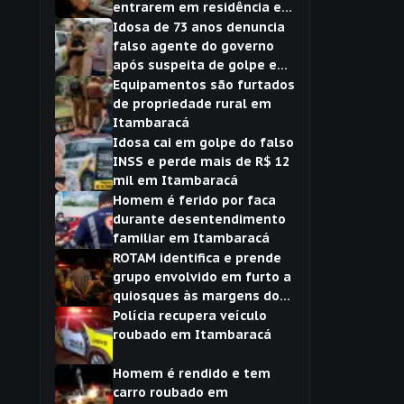
entrarem em residência em
Itambaracá
Idosa de 73 anos denuncia
falso agente do governo
após suspeita de golpe em
Itambaracá
Equipamentos são furtados
de propriedade rural em
Itambaracá
Idosa cai em golpe do falso
INSS e perde mais de R$ 12
mil em Itambaracá
Homem é ferido por faca
durante desentendimento
familiar em Itambaracá
ROTAM identifica e prende
grupo envolvido em furto a
quiosques às margens do
Rio Paranapanema, em
Polícia recupera veículo
Itambaracá
roubado em Itambaracá
Homem é rendido e tem
carro roubado em