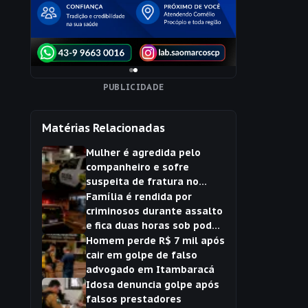
PUBLICIDADE
Matérias Relacionadas
Mulher é agredida pelo
companheiro e sofre
suspeita de fratura no
pulso em Itambaracá
Família é rendida por
criminosos durante assalto
e fica duas horas sob poder
dos bandidos em
Homem perde R$ 7 mil após
Itambaracá
cair em golpe de falso
advogado em Itambaracá
Idosa denuncia golpe após
falsos prestadores