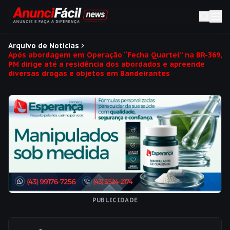
Arquivo de Noticias
Após abordagem em Operação “Fecha Quartel” na BR-369,
PM dirige até a residência dos abordados e apreende
diversas drogas e objetos em Bandeirantes
PUBLICIDADE