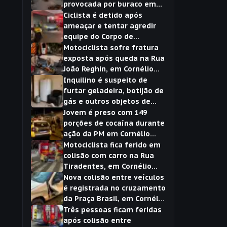
provocada por buraco em
Cornélio Procópio
Ciclista é detido após
ameaçar e tentar agredir
equipe do Corpo de
Bombeiros em Cornélio
Motociclista sofre fratura
Procópio
exposta após queda na Rua
João Reghin, em Cornélio
Procópio
Inquilino é suspeito de
furtar geladeira, botijão de
gás e outros objetos de
kitnet em Cornélio Procópio
Jovem é preso com 149
porções de cocaína durante
ação da PM em Cornélio
Procópio
Motociclista fica ferido em
colisão com carro na Rua
Tiradentes, em Cornélio
Procópio
Nova colisão entre veículos
é registrada no cruzamento
da Praça Brasil, em Cornélio
Procópio
Três pessoas ficam feridas
após colisão entre