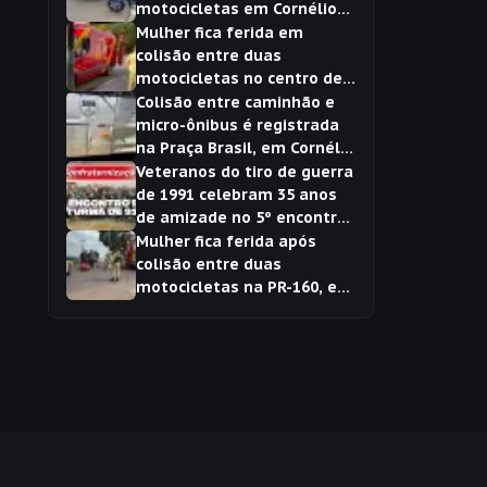
motocicletas em Cornélio
Procópio
Mulher fica ferida em
colisão entre duas
motocicletas no centro de
Cornélio Procópio
Colisão entre caminhão e
micro-ônibus é registrada
na Praça Brasil, em Cornélio
Procópio
Veteranos do tiro de guerra
de 1991 celebram 35 anos
de amizade no 5º encontro
da turma
Mulher fica ferida após
colisão entre duas
motocicletas na PR-160, em
Cornélio Procópio