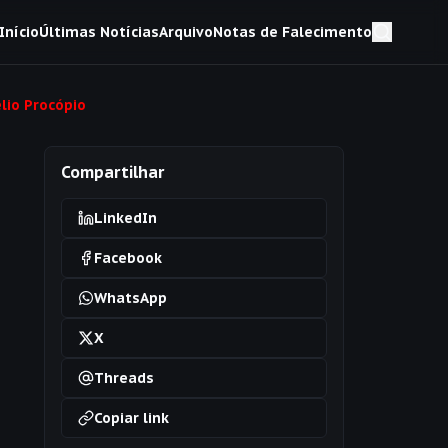
Início
Últimas Notícias
Arquivo
Notas de Falecimento
lio Procópio
Compartilhar
LinkedIn
Facebook
WhatsApp
X
Threads
Copiar link